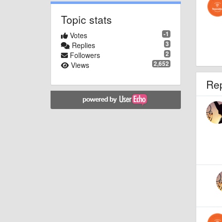
Topic stats
-1
Votes
3
Replies
2
Followers
2,652
Views
Re