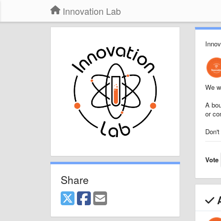
Innovation Lab
Innov
We wa
A bou
or co
Don't 
Vote
Share
A