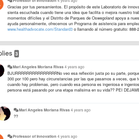
Professor of Innovation
4 years ago
Gracias por tus pensamientos. El propósito de este Laboratorio de innov
sienta escuchada cuando tiene una idea que facilita o mejora nuestro t
momentos difíciles y el Distrito de Parques de Oswegoland apoya a nuest
ayuda personalmente, ofrecemos un Programa de asistencia para emple
www.healthadvocate.com/Standard3
o llamando al número gratuito: 888-
plies
3
Mari Angeles Moriana Rivas
4 years ago
BJURRRRRRRRRRRRRRRNo veo esa reflexión justa po su parte, porque en 
300 por 100 pero hay circunstancias por las que pasamos a veces, que t
cuando hay problemas, pero cuando esa persona es ingeniosa e ingenios
persona está pasando por una etapa malisima en su vida?? PEI DEJAM
Mari Angeles Moriana Rivas
4 years ago
??
Professor of Innovation
4 years ago