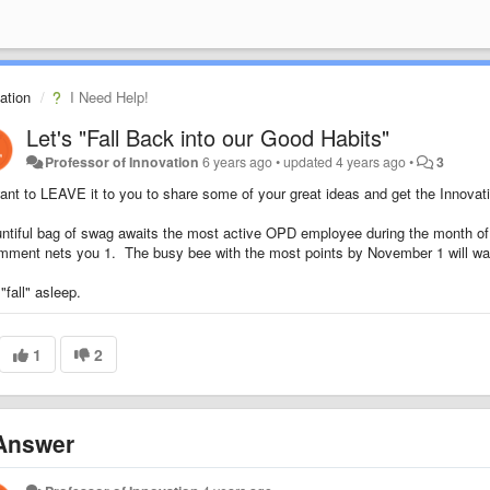
ation
I Need Help!
Let's "Fall Back into our Good Habits"
Professor of Innovation
6 years ago
•
updated
4 years ago
•
3
nt to LEAVE it to you to share some of your great ideas and get the Innovat
ntiful bag of swag awaits the most active OPD employee during the month of 
mment nets you 1. The busy bee with the most points by November 1 will wa
"fall" asleep.
1
2
nswer