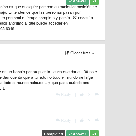
Answer
+1
ación es que cualquier persona en cualquier posición se
rabajo. Entendemos que las personas pasan por
ro personal a tiempo completo y parcial. Si necesita
ados anónimo al que puede acceder en
293-6948.
Oldest first
un trabajo por su puesto tienes que dar el 100 no el
e das cuenta que a tu lado no todo el mundo se larga
a todo el mundo aplaude... y qué pasa cuándo esa
E D
Reply
|
Reply
|
Completed
Answer
+1